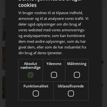
cookies
Vi bruger cookies til at tilpasse indhold,
annoncer og til at analysere vores trafik. Vi
Forkøbsret til almene
deler også oplysninger om din brug af
boligforeninger kan blive et
vores websted med vores annoncerings-
slag i luften
og analysepartnere, som kan kombinere
Bliv opdateret hver 14. dag
dem med andre oplysninger, som du har
givet dem, eller som de har indsamlet fra
Vismænd: Derfor kan vilde
Få de vigtigste nyheder om
din brug af deres tjenester.
prisstigninger på
boligforeninger
ejerlejligheder være holdbare
Absolut
Ydeevne
Målretning
direkte i din indbakke
nødvendige
Boligrenter fortsætter fald,
mens låneformen skaber uro
Funktionalitet
Uklassificerede
i den finansielle sektor