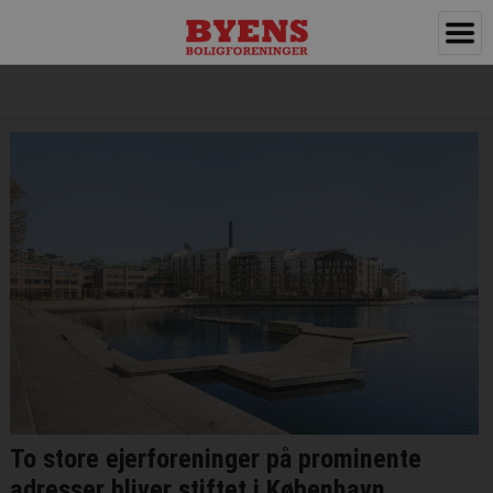
To store ejerforeninger på prominente
adresser bliver stiftet i København