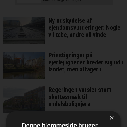
Ny udskydelse af
ejendomsvurderinger: Nogle
vil tabe, andre vil vinde
Prisstigninger på
ejerlejligheder breder sig ud i
landet, men aftager i
København
Regeringen varsler stort
skattesmæk til
andelsboligejere
×
Denne hjemmeside bruger