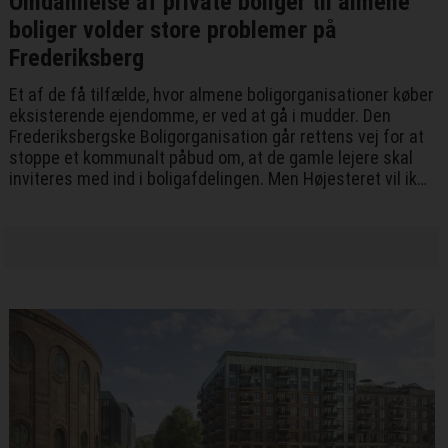
Omdannelse af private boliger til almene
boliger volder store problemer på
Frederiksberg
Et af de få tilfælde, hvor almene boligorganisationer køber
eksisterende ejendomme, er ved at gå i mudder. Den
Frederiksbergske Boligorganisation går rettens vej for at
stoppe et kommunalt påbud om, at de gamle lejere skal
inviteres med ind i boligafdelingen. Men Højesteret vil ikke
give sagsanlægget opsættende virkning, hvilket efterlader
det store flertal af gamle lejere med magten til at trumfe
deres vilje igennem