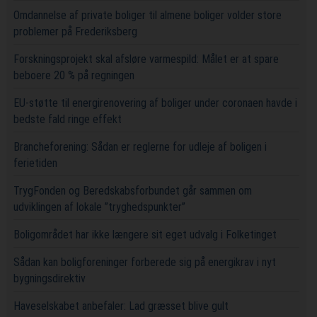
Omdannelse af private boliger til almene boliger volder store
problemer på Frederiksberg
Forskningsprojekt skal afsløre varmespild: Målet er at spare
beboere 20 % på regningen
EU-støtte til energirenovering af boliger under coronaen havde i
bedste fald ringe effekt
Brancheforening: Sådan er reglerne for udleje af boligen i
ferietiden
TrygFonden og Beredskabsforbundet går sammen om
udviklingen af lokale ”tryghedspunkter”
Boligområdet har ikke længere sit eget udvalg i Folketinget
Sådan kan boligforeninger forberede sig på energikrav i nyt
bygningsdirektiv
Haveselskabet anbefaler: Lad græsset blive gult