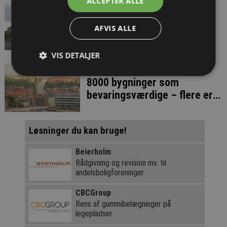
ACCEPTER ALLE
Regeringen varsler stort
skattesmæk til
AFVIS ALLE
andelsboligejere
VIS DETALJER
Aarhus Kommune udpeger
8000 bygninger som
bevaringsværdige – flere er
på vej
Løsninger du kan bruge!
Beierholm
Rådgivning og revision mv. til
andelsboligforeninger
CBCGroup
Rens af gummibelægninger på
legepladser