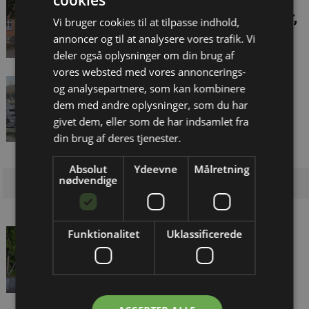
Folketinget godkender
skæve ejendomsvurderinger,
Vi bruger cookies til at tilpasse indhold,
men under protest fra
annoncer og til at analysere vores trafik. Vi
advokater
deler også oplysninger om din brug af
vores websted med vores annoncerings-
Ny udskydelse af
og analysepartnere, som kan kombinere
ejendomsvurderinger: Nogle
dem med andre oplysninger, som du har
vil tabe, andre vil vinde
givet dem, eller som de har indsamlet fra
din brug af deres tjenester.
Absolut
Ydeevne
Målretning
nødvendige
Første skærmfri legeplads
Funktionalitet
Uklassificerede
indviet – en ide for
boligforeninger?