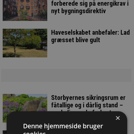
forberede sig på energikrav i
nyt bygningsdirektiv
Haveselskabet anbefaler: Lad
græsset blive gult
Storbyernes sikringsrum er
fåtallige og i dårlig stand –
og de ligger de forkerte
×
steder
Denne hjemmeside bruger
cookies