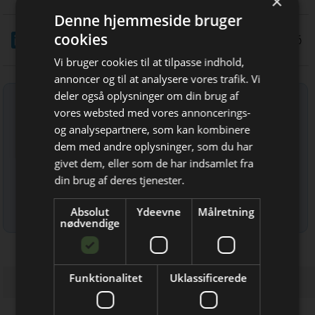
×
Denne hjemmeside bruger
cookies
LinkedIn
Del
13/1 2026
Vi bruger cookies til at tilpasse indhold,
annoncer og til at analysere vores trafik. Vi
deler også oplysninger om din brug af
Tilmeld nyhedsbrev
vores websted med vores annoncerings-
Indtast din e-mail-adresse herunder.
og analysepartnere, som kan kombinere
Bliv opdateret hver 14. dag
dem med andre oplysninger, som du har
givet dem, eller som de har indsamlet fra
Få de vigtigste nyheder om
din brug af deres tjenester.
boligforeninger
Læs mere om udsendelsestidspunkter og afmelding her
.
Absolut
Ydeevne
Målretning
direkte i din indbakke
nødvendige
Funktionalitet
Uklassificerede