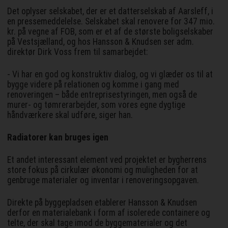
Det oplyser selskabet, der er et datterselskab af Aarsleff, i
en pressemeddelelse. Selskabet skal renovere for 347 mio.
kr. på vegne af FOB, som er et af de største boligselskaber
på Vestsjælland, og hos Hansson & Knudsen ser adm.
direktør Dirk Voss frem til samarbejdet:
- Vi har en god og konstruktiv dialog, og vi glæder os til at
bygge videre på relationen og komme i gang med
renoveringen – både entreprisestyringen, men også de
murer- og tømrerarbejder, som vores egne dygtige
håndværkere skal udføre, siger han.
Radiatorer kan bruges igen
Et andet interessant element ved projektet er bygherrens
store fokus på cirkulær økonomi og muligheden for at
genbruge materialer og inventar i renoveringsopgaven.
Direkte på byggepladsen etablerer Hansson & Knudsen
derfor en materialebank i form af isolerede containere og
telte, der skal tage imod de byggematerialer og det