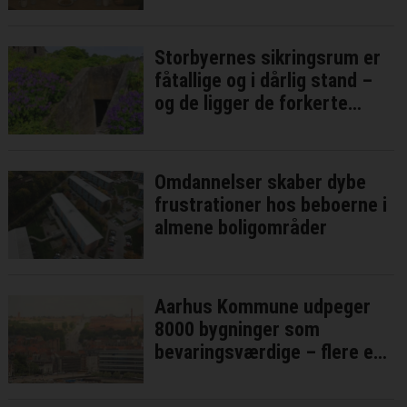
lokale ”tryghedspunkter”
Storbyernes sikringsrum er
fåtallige og i dårlig stand –
og de ligger de forkerte
steder
Omdannelser skaber dybe
frustrationer hos beboerne i
almene boligområder
Aarhus Kommune udpeger
8000 bygninger som
bevaringsværdige – flere er
på vej