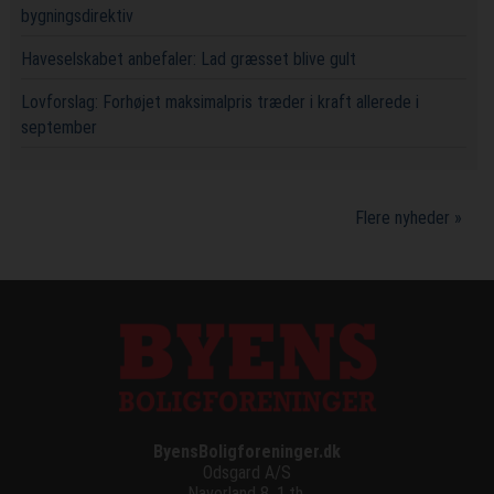
bygningsdirektiv
Haveselskabet anbefaler: Lad græsset blive gult
Lovforslag: Forhøjet maksimalpris træder i kraft allerede i
september
Flere nyheder »
ByensBoligforeninger.dk
Odsgard A/S
Naverland 8, 1.th.