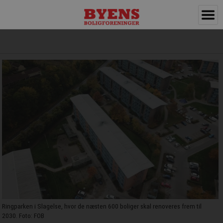
Ringparken i Slagelse, hvor de næsten 600 boliger skal renoveres frem til
2030. Foto: FOB