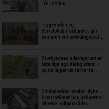
i ferietiden
TrygFonden og
Beredskabsforbundet går
sammen om udviklingen af
lokale ”tryghedspunkter”
Storbyernes sikringsrum er
fåtallige og i dårlig stand –
og de ligger de forkerte
steder
Omdannelser skaber dybe
frustrationer hos beboerne i
almene boligområder