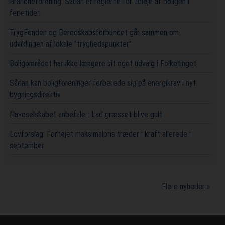
Brancheforening: Sådan er reglerne for udleje af boligen i
ferietiden
TrygFonden og Beredskabsforbundet går sammen om
udviklingen af lokale ”tryghedspunkter”
Boligområdet har ikke længere sit eget udvalg i Folketinget
Sådan kan boligforeninger forberede sig på energikrav i nyt
bygningsdirektiv
Haveselskabet anbefaler: Lad græsset blive gult
Lovforslag: Forhøjet maksimalpris træder i kraft allerede i
september
Flere nyheder »