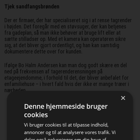
Tjek sandfangsbrønden
Der er firmaer, der har specialiseret sig i at rense tagrender
i højden. Det foregår med en støvsuger, der kan betjenes
fra gadeplan, så man ikke behøver at bruge lift eller at
sætte stilladser op. Med et kamera kan operatøren sikre
sig, at det bliver gjort ordentligt, og han kan samtidig
dokumentere dette over for kunden.
Ifølge Bo Halm Andersen kan man dog godt skære en del
ned på frekvensen af tagerenderensningen på
etageejendomme, i forhold til det, der bliver anbefalet for
enfamiliehuse – i hvert fald hvis der ikke er mange træer i
nærheden.
×
Denne hjemmeside bruger
Løsninger du kan bruge!
cookies
Vestegnens Vinduer A/S
Vi bruger cookies til at tilpasse indhold,
Døre og vinduer til tiden. Klik her og få
annoncer og til at analysere vores trafik. Vi
et tilbud
deler også oplysninger om din brug af