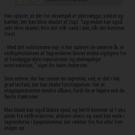
Han oplyser, at der for eksempel er ydervægge, sokkel og
kælder, der kan blive skadet af fugt. Tagrenden kan også
selv blive skadet, hvis der står vand i den, når der kommer
frost.
- Med det voldsomme vejr, vi har oplevet de seneste år, er
vedligeholdelsen af tagrenderne blevet endnu vigtigere for
at forebygge dyre reparationer og ubehagelige
overraskelser, " siger Bo Halm Andersen.
Som enhver, der har renset en tagrende, ved, er det i høj
grad løvfald, der kan skabe forstoppelser. Her er
etageejendomme mindre såbare, fordi de er højere end de
fleste trækroner.
Men blade kan også blæse opad, og hertil kommer at f.eks.
pinde fra nytårsraketter, alskens snavs og sand kan ende i
tagrenderne i byejendomme, der rækker tre, fire eller fem
etager op.