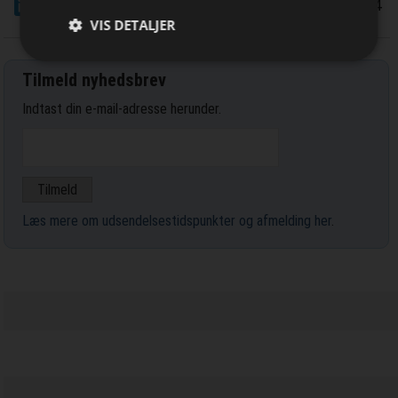
LinkedIn
Del
24/9 2024
VIS DETALJER
Tilmeld nyhedsbrev
Indtast din e-mail-adresse herunder.
Læs mere om udsendelsestidspunkter og afmelding her
.